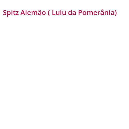
Spitz Alemão ( Lulu da Pomerânia)
Spitz-alemão-anão, também conhecida como
lulu-da-pomerânia, é a menor variedade da
raça spitz alemão. É nativa da Pomerânia,
uma região que engloba parte da Alemanha e
Polônia na Europa Central.
Idade: 60 Dias
Vacinado: Sim
Gênero do Filhote:
Fêmea